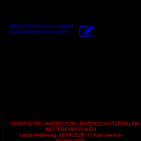
03.08. bis 14.08.2026
Kontaktformular
Klicken Sie hier um zu unserem
Kon­takt­for­mu­lar zu kommen
STARTSEITE
|
IMPRESSUM
|
DATENSCHUTZERKLÄR
WEITEREMPFEHLEN
Letzte Änderung
:
09.04.2026 | ©
Auto Service
Richter
2026