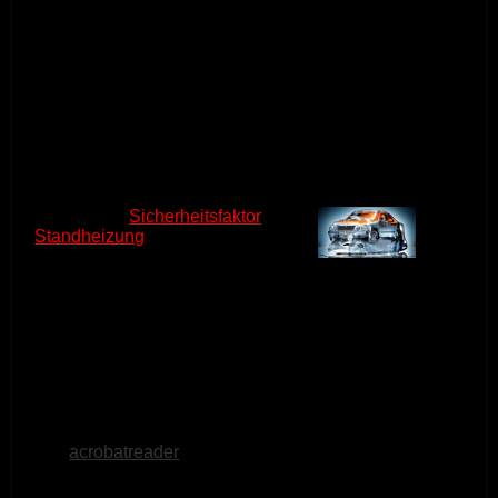
Noch kein Wohlfühlklima im Auto?
Dann haben Sie sicherlich langjährige
Erfahrung im Freikratzen von vereisten
Autoscheiben!
Download
:
Sicherheitsfaktor
Standheizung
"Warm und mit freier Sicht fährt es sich im Winter
sicherer", rät die ARD in ihrer Sendung "Der 7.
Sinn" zum Thema Standheizung. Zum
Herunterladen klicken Sie mit der rechten
Maustaste oben auf den Link und gehen Sie
dann auf "Speichern unter"! Um die PDF-Datei
öffnen zu können, benötigen Sie
den
acrobatreader
von Adobe, den Sie sich
kostenlos herunterladen können.