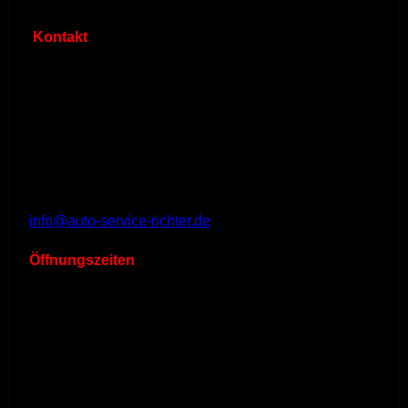
Kontakt
Auto Service Richter
Bahnhofstr. 10
13127 Berlin
Telefon:
030 / 921 286 98
Fax:
030 / 921 286 97
Mobil:
0172 / 895 45 96
info@auto-service-richter.de
Öffnungszeiten
Mo.-Fr.
8.00 Uhr - 16.00 Uhr
oder
nach Vereinbarung
Brückentage
15.05.2026
Betriebsurlaub