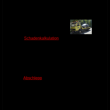
Neben der qualifizierten
Wartung,
Schadenkalkulation
und Reparatur, die
immer noch Basis für die volle
Kundenzufriedenheit ist, stehen heute mehr
denn je die individuelle Beratung und
persönliche Betreuung der Kunden im
Mittelpunkt des kundendienstes, sei es beim
Fahrzeugkauf, bei nachrüstungen oder der
Erhaltung der Funktionsfähigkeit des
Automobils. Hinzu kommen Zusatzleistungen,
wie. z.B.
Abschlepp
- und Reparaturnotdienst,
Finanz- und Versicherungsangebote oder die
Autovermietung.
Kurz: Service auf der ganzen Linie, der Privat-
und Firmenkunden echte Mobilität gewährt.